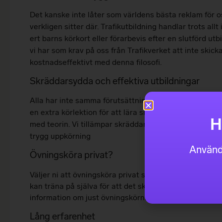
Det kanske inte låter som världens bästa reklam för o
verkligen sitter där. Trafikutbildning handlar trots all
ert barns körkort eller förarbevis efter en slutförd ut
vi har som krav på oss från Trafikverket att inte skic
kostnadseffektivt med denna filosofi.
Skräddarsydda och effektiva utbildningar
Alla har inte samma förutsättningar när de börjar en u
en extra körlektion för att lära sig starta i backe. N
H
med teorin. Vi tillämpar skräddarsydda utbildningar eft
trygg uppkörning
Använd
Övningsköra privat?
Väljer ni att övningsköra privat så får handledaren själ
kan träna på själva för att det ska bli en så bra och e
information om just övningskörning privat och vad ni 
Lång erfarenhet