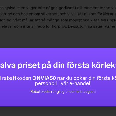
ss själva, men vi ger inte någon godkänt i ett moment innan vi
t i grund och botten om säkerhet, och vi vill att ni som föräldra
bildning. Vårt mål är att så många som möjligt ska klara sin upp
ka elever som inte är redo för körprov. Dessutom så säger vår er
tbildning hos oss, det är vi vana vid. Någon kanske är väldigt 
ågon kanske är redo att ge sig ut i högtrafikerade områden direk
alva priset på din första körlek
er varje elev som får träna på det som behövs och tills vi är s
 rabattkoden
ONVIA50
när du bokar din första kö
personbil i vår e-handel!
vklart följa med på någon körlektion för att se hur vi jobbar. Vi
Rabattkoden är giltig under hela augusti.
ffektiv utbildning som möjligt. Vi håller regelbundet handledar
bör tänka på.