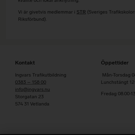
kvalité och lokal anknytning.
Vi är givetvis medlemmar i
STR
(Sveriges Trafikskolor
Riksförbund).
Kontakt
Öppettider
Ingvars Trafikutbildning
Mån-Torsdag 08
0383 – 158 00
Lunchstängt 12
info@ingvars.nu
Fredag 08.00-1
Storgatan 23
574 31 Vetlanda