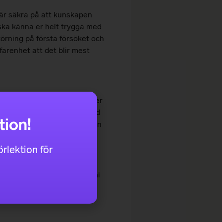
 är säkra på att kunskapen
r ska känna er helt trygga med
körning på första försöket och
farenhet att det blir mest
duktig på teorin, men behöver
t men behöver lite extra stöd
tion!
äkra på att det är dags för en
rlektion för
 kan då också ge tips i vad ni
kurser där du kan få mer