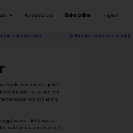
oss
Kontakta oss
Boka online
English
s nöjda kunder
Delbetala tryggt och smidigt med 
r
av trafikskola när det gäller
ingen handlar ju i grund och
, medpassagerare och andra
tryggt val när det börjar bli
 Med välutbildad personal och